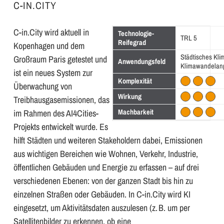
C-IN.CITY
C-in.City wird aktuell in
Technologie-
TRL 5
Reifegrad
Kopenhagen und dem
Städtisches Kli
Großraum Paris getestet und
Anwendungsfeld
Klimawandelan
ist ein neues System zur
Komplexität
Überwachung von
Wirkung
Treibhausgasemissionen, das
im Rahmen des AI4Cities-
Machbarkeit
Projekts entwickelt wurde. Es
hilft Städten und weiteren Stakeholdern dabei, Emissionen
aus wichtigen Bereichen wie Wohnen, Verkehr, Industrie,
öffentlichen Gebäuden und Energie zu erfassen – auf drei
verschiedenen Ebenen: von der ganzen Stadt bis hin zu
einzelnen Straßen oder Gebäuden. In C-in.City wird KI
eingesetzt, um Aktivitätsdaten auszulesen (z. B. um per
Satellitenbilder zu erkennen, ob eine