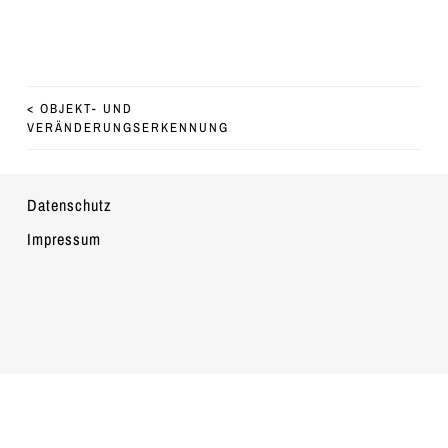
Alternative:
BEITRAGS-NAVIGATION
<
OBJEKT- UND
VERÄNDERUNGSERKENNUNG
Datenschutz
Impressum