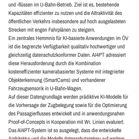
und -flüssen im U-Bahn-Betrieb. Ziel ist es, bestehende
Kapazitäten effizienter zu nutzen und die Attraktivität des
öffentlichen Verkehrs insbesondere auf hoch ausgelasteten
Strecken mit engen Fahrplänen zu steigern.
Ein zentrales Hemmnis für KI-basierte Anwendungen im ÖV
ist die begrenzte Verfügbarkeit qualitativ hochwertiger und
gleichzeitig datenschutzkonformer Daten. AI4PT adressiert
diese Herausforderung durch die Kombination
kosteneffizienter kamerabasierter Systeme mit integrierter
Objekterkennung (SmartCams) und vorhandener
Fahrzeugsensorik in U-Bahn-Wagen.
Auf dieser Datengrundlage werden prädiktive KI-Modelle für
die Vorhersage der Zugbelegung sowie für die Optimierung
des Passagierflusses entwickelt und in anwendungsnahen
Proof-of-Concepts in Kooperation mit Wr. Linien evaluiert.
Das AI4PT-System ist so ausgelegt, dass die entwickelte
Architektur und die Modelle datenschutzgetreu auf weitere