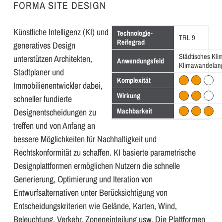
FORMA SITE DESIGN
Künstliche Intelligenz (KI) und
Technologie-
TRL 9
Reifegrad
generatives Design
Städtisches Kli
unterstützen Architekten,
Anwendungsfeld
Klimawandelan
Stadtplaner und
Komplexität
Immobilienentwickler dabei,
Wirkung
schneller fundierte
Designentscheidungen zu
Machbarkeit
treffen und von Anfang an
bessere Möglichkeiten für Nachhaltigkeit und
Rechtskonformität zu schaffen. KI basierte parametrische
Designplattformen ermöglichen Nutzern die schnelle
Generierung, Optimierung und Iteration von
Entwurfsalternativen unter Berücksichtigung von
Entscheidungskriterien wie Gelände, Karten, Wind,
Beleuchtung, Verkehr, Zoneneinteilung usw. Die Plattformen